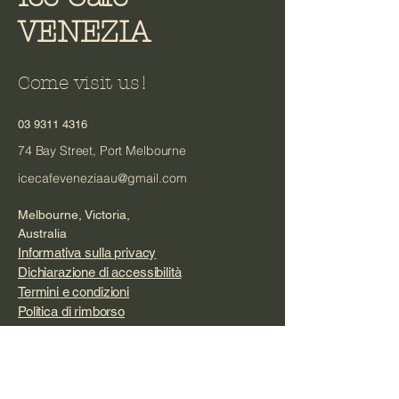
VENEZIA
Come visit us!
03 9311 4316
74 Bay Street, Port Melbourne
icecafeveneziaau@gmail.com
Melbourne, Victoria,
Australia
Informativa sulla privacy
Dichiarazione di accessibilità
Termini e condizioni
Politica di rimborso
© 2035 by ice cafe VENEZIA.
Powered and secured by
Wix